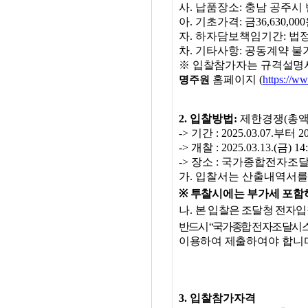
사
.
납품장소
:
충남 공주시
아
.
기초가격
:
금
36,630,000
자
.
하자담보책임기간
:
법
차
.
기타사항
:
공동계약 불
※
입찰참가자는 규격설명서
홈페이지
(
https://w
명주원
2.
입찰방법
:
제한
경쟁
(
총
->
기간
: 2025.03.07.
부터
20
->
개찰
: 2025.03.13.(
금
) 14
->
장소
:
국가종합전자조
가
.
입찰서는 산출내역서를
※
투찰시에는 부가세 포함
나
.
본 입찰은 조달청 전자
반드시
“
국가종합
전자조달시
이용하여 제출
하여야 합니
3.
입찰참가자격