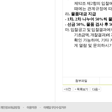
제
92
조 제
2
항의 입찰에
때에는 관계규정에 따
라
.
물품대금 지급
- 1
차
, 2
차 나누어
50%
씩 
-
선금
50%,
물품 검사 후
마
.
입찰공고 및 입찰결과에
기초금액
,
개찰결과
)
에
확인 가능하며
,
기타 
게 열람 및 문의하시
첨부파일