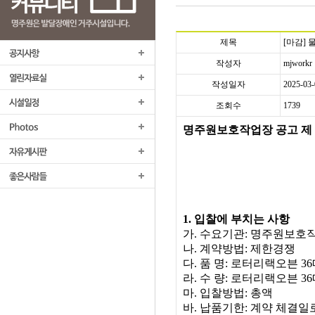
제목
[마감] 
작성자
mjworkr
작성일자
2025-03-
조회수
1739
명주원보호작업장 공고 제
1.
입찰에 부치는 사항
가
.
수요기관
:
명주원보호
나
.
계약방법
:
제한경쟁
다
.
품 명
:
로터리랙오븐
36
라
.
수 량
:
로터리랙오븐
36
마
.
입찰방법
:
총액
바
.
납품기한
:
계약 체결일