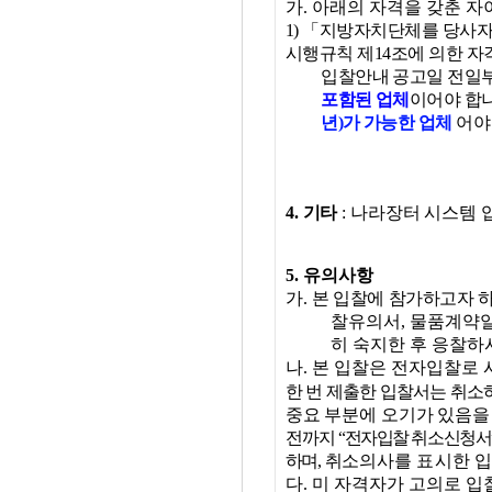
가
.
아래의 자격을 갖춘 자
1)
「
지방자치단체를 당사자로
시행규칙 제
14
조에 의한 자
입찰안내 공고일 전일
포함된 업체
이어야 합
년
)
가 가능한 업체
어야
4.
기타
:
나라장터 시스템 
5.
유의사항
가
.
본 입찰에 참가하고자 
찰유의서
,
물품계약
히 숙지한 후 응찰하
나
.
본 입찰은 전자입찰로 
한 번 제출한 입찰서는 취소
중요
부분에 오기가 있음을
전까지
“
전자입찰 취소신청서
하며
,
취소
의사를 표시한 
다
.
미 자격자가 고의로 입